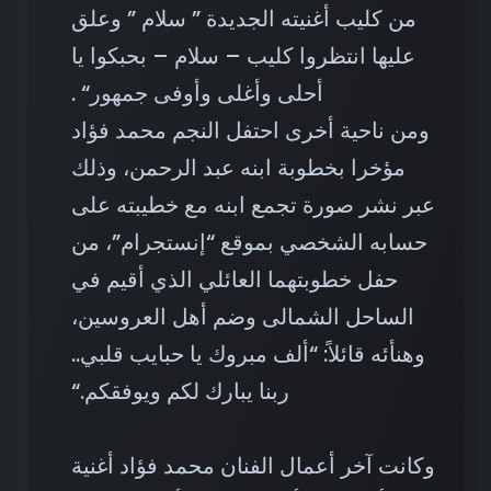
من كليب أغنيته الجديدة ” سلام ” وعلق
عليها انتظروا كليب – سلام – بحبكوا يا
أحلى وأغلى وأوفى جمهور
“
.
ومن ناحية أخرى احتفل النجم محمد فؤاد
مؤخرا بخطوبة ابنه عبد الرحمن، وذلك
عبر نشر صورة تجمع ابنه مع خطيبته على
حسابه الشخصي بموقع “إنستجرام”، من
حفل خطوبتهما العائلي الذي أقيم في
الساحل الشمالى وضم أهل العروسين،
وهنأئه قائلاً: “ألف مبروك يا حبايب قلبي..
ربنا يبارك لكم ويوفقكم
“.
وكانت آخر أعمال الفنان محمد فؤاد أغنية